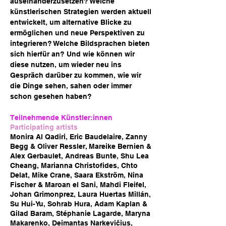
auseinanderzusetzen? Welche
künstlerischen Strategien werden aktuell
entwickelt, um alternative Blicke zu
ermöglichen und neue Perspektiven zu
integrieren? Welche Bildsprachen bieten
sich hierfür an? Und wie können wir
diese nutzen, um wieder neu ins
Gespräch darüber zu kommen, wie wir
die Dinge sehen, sahen oder immer
schon gesehen haben?
Teilnehmende Künstler:innen
Participating artists
Monira Al Qadiri, Eric Baudelaire, Zanny
Begg & Oliver Ressler, Mareike Bernien &
Alex Gerbaulet, Andreas Bunte, Shu Lea
Cheang, Marianna Christofides, Chto
Delat, Mike Crane, Saara Ekström, Nina
Fischer & Maroan el Sani, Mahdi Fleifel,
Johan Grimonprez, Laura Huertas Millán,
Su Hui-Yu, Sohrab Hura, Adam Kaplan &
Gilad Baram, Stéphanie Lagarde, Maryna
Makarenko, Deimantas Narkevičius,