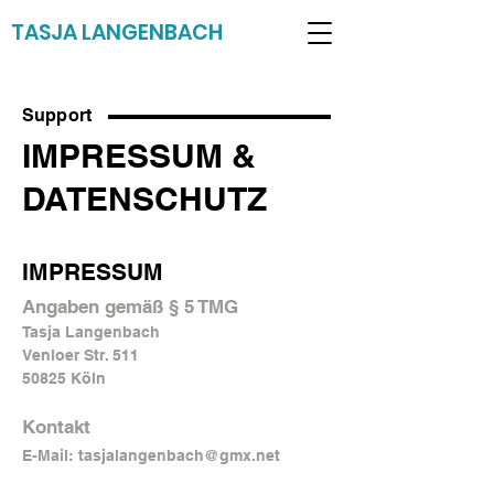
TASJA LANGENBACH
Support
IMPRESSUM &
DATENSCHUTZ
IMPRESSUM
Angaben gemäß § 5 TMG
Tasja Langenbach
Venloer Str. 511
50825 Köln
Kontakt
E-Mail:
tasjalangenbach@gmx.net