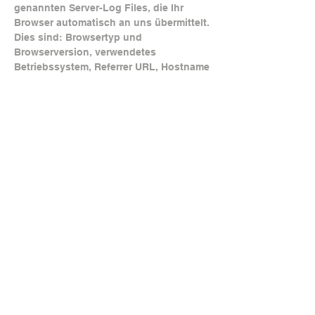
genannten Server-Log Files, die Ihr
Browser automatisch an uns übermittelt.
Dies sind: Browsertyp und
Browserversion, verwendetes
Betriebssystem, Referrer URL, Hostname
des zugreifenden Rechners, Uhrzeit der
Serveranfrage. Diese Daten sind nicht
bestimmten Personen zuordenbar. Eine
Zusammenführung dieser Daten mit
anderen Datenquellen wird nicht
vorgenommen. Wir behalten uns vor,
diese Daten nachträglich zu prüfen,
wenn uns konkrete Anhaltspunkte für
eine rechtswidrige Nutzung bekannt
werden.
Google Fonts/Externe Schriften
Auf diesen Internetseiten werden
externe Schriften, Google Fonts
verwendet. Google Fonts ist ein Dienst
der Google Inc. (“Google”). Die